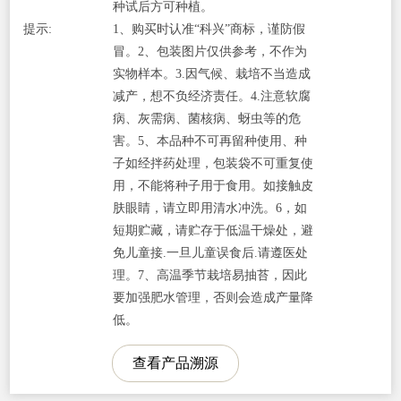
种试后方可种植。
提示:
1、购买时认准“科兴”商标，谨防假
冒。2、包装图片仅供参考，不作为
实物样本。3.因气候、栽培不当造成
减产，想不负经济责任。4.注意软腐
病、灰需病、菌核病、蚜虫等的危
害。5、本品种不可再留种使用、种
子如经拌药处理，包装袋不可重复使
用，不能将种子用于食用。如接触皮
肤眼睛，请立即用清水冲洗。6，如
短期贮藏，请贮存于低温干燥处，避
免儿童接.一旦儿童误食后.请遵医处
理。7、高温季节栽培易抽苔，因此
要加强肥水管理，否则会造成产量降
低。
查看产品溯源